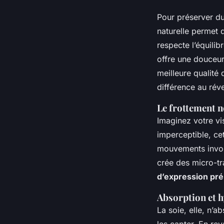
Pour préserver d
naturelle permet d
respecte l’équilib
offre une douceur
meilleure qualité 
différence au réve
Le frottement n
Imaginez votre vi
imperceptible, cet
mouvements involon
crée des micro-tr
d’expression pr
Absorption et 
La soie, elle, n’a
les capter. En rev