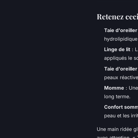
Retenez cec
Taie d'oreille
hydrolipidique
Linge de lit
: L
appliqués le so
Taie d'oreille
peaux réactive
Momme
: Une
long terme.
Confort somm
peau et les ir
Une main ridée gl
avec attention. « 