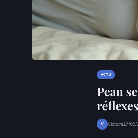
ACTU
Peau se
réflexe
V
Victoire
27/05/