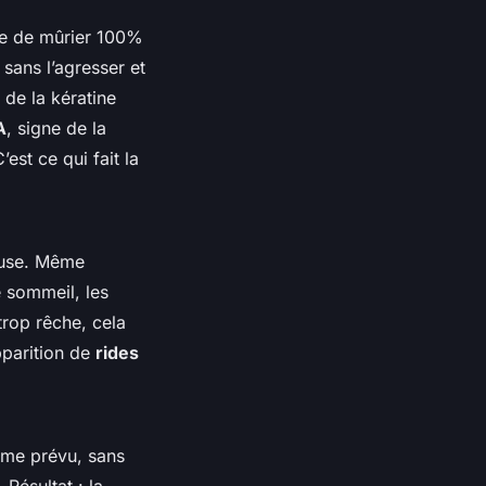
e de mûrier 100%
 sans l’agresser et
 de la kératine
A
, signe de la
est ce qui fait la
euse. Même
e sommeil, les
trop rêche, cela
pparition de
rides
omme prévu, sans
 Résultat : la