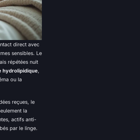
ntact direct avec
ermes sensibles. Le
is répétées nuit
e hydrolipidique
,
zéma ou la
dées reçues, le
seulement la
es, actifs anti-
és par le linge.