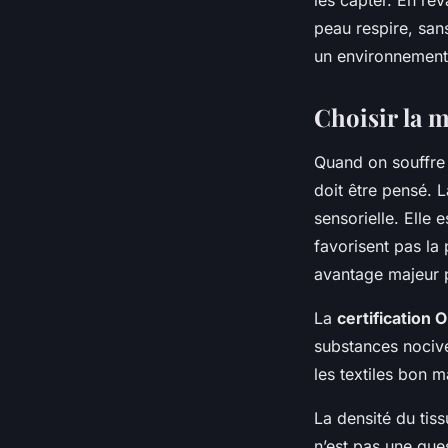
peau respire, san
un environnement 
Choisir la 
Quand on souffre 
doit être pensé. 
sensorielle. Elle 
favorisent pas la
avantage majeur p
La
certification
substances nocive
les textiles bon 
La densité du tis
n’est pas une qu