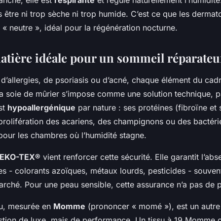
s être ni trop sèche ni trop humide. C’est ce que les dermat
« neutre », idéal pour la régénération nocturne.
matière idéale pour un sommeil réparateu
d’allergies, de psoriasis ou d’acné, chaque élément du cad
La soie de mûrier s’impose comme une solution technique, 
est
hypoallergénique
par nature : ses protéines (fibroïne et 
 prolifération des acariens, des champignons ou des bactérie
our les chambres où l’humidité stagne.
 OEKO-TEX®
vient renforcer cette sécurité. Elle garantit l’ab
s - colorants azoïques, métaux lourds, pesticides - souven
marché. Pour une peau sensible, cette assurance n’a pas de p
su, mesurée en
Momme
(prononcer « momé »), est un autre 
estion de luxe, mais de performance. Un tissu à 19 Momme 