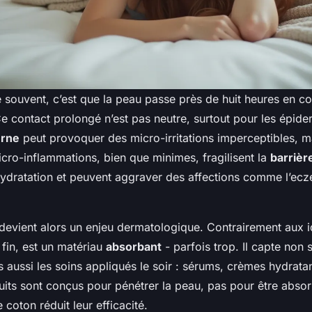
e souvent, c’est que la peau passe près de huit heures en co
. Ce contact prolongé n’est pas neutre, surtout pour les épid
urne
peut provoquer des micro-irritations imperceptibles, ma
icro-inflammations, bien que minimes, fragilisent la
barrièr
hydratation et peuvent aggraver des affections comme l’ec
 devient alors un enjeu dermatologique. Contrairement aux i
fin, est un matériau
absorbant
- parfois trop. Il capte non 
s aussi les soins appliqués le soir : sérums, crèmes hydratant
uits sont conçus pour pénétrer la peau, pas pour être absorb
e coton réduit leur efficacité.