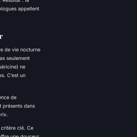
ologues appellent
r
re de vie nocturne
pas seulement
séricine) ne
s. C’est un
sence de
t présents dans
rix.
critère clé. Ce
offre une douceur