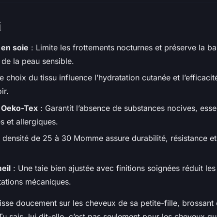
i
r en soie
: Limite les frottements nocturnes et préserve la ba
 de la peau sensible.
e choix du tissu influence l’hydratation cutanée et l’efficaci
ir.
r Oeko-Tex
: Garantit l’absence de substances nocives, essen
s et allergiques.
 densité de 25 à 30 Momme assure durabilité, résistance et
eil
: Une taie bien ajustée avec finitions soignées réduit le
ritations mécaniques.
isse doucement sur les cheveux de sa petite-fille, brossan
Tu sais, lui dit-elle, c’est pas seulement pour les cheveux qu’