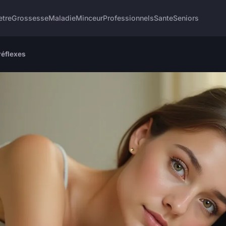
etre
Grossesse
Maladie
Minceur
Professionnels
Sante
Seniors
réflexes