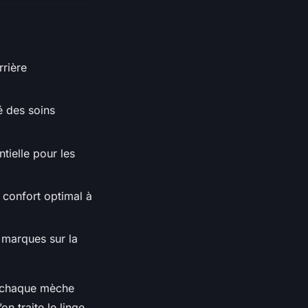
rrière
té des soins
tielle pour les
 confort optimal à
s marques sur la
t chaque mèche
on traite le linge