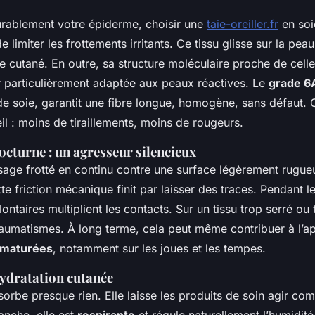
urablement votre épiderme, choisir une
taie-oreiller.fr
en soi
e limiter les frottements irritants. Ce tissu glisse sur la peau
re cutané. En outre, sa structure moléculaire proche de celle
 particulièrement adaptée aux peaux réactives. Le
grade 6
de soie, garantit une fibre longue, homogène, sans défaut. C’
il : moins de tiraillements, moins de rougeurs.
octurne : un agresseur silencieux
sage frotté en continu contre une surface légèrement rugu
te friction mécanique finit par laisser des traces. Pendant l
taires multiplient les contacts. Sur un tissu trop serré ou 
aumatismes. À long terme, cela peut même contribuer à l’a
ématurées
, notamment sur les joues et les tempes.
hydratation cutanée
bsorbe presque rien. Elle laisse les produits de soin agir c
anche, elle est
respirante
et régule naturellement l’humidité.