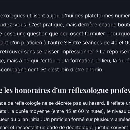
exologues utilisent aujourd’hui des plateformes numé
endez-vous. C’est pratique, mais derrière chaque bou
e pose une question que peu osent formuler : pourquoi 
utant d’un praticien à l’autre ? Entre séances de 40 et 9
etrouver sans se laisser impressionner ? La réponse n
 mais à ce qui l’entoure : la formation, le lieu, la durée
accompagnement. Et c’est loin d’être anodin.
les honoraires d’un réflexologue profe
nce de réflexologie ne se décrète pas au hasard. Il reflète
ets : la durée moyenne (entre 45 et 60 minutes), le niveau 
gueur du bilan initial. Un praticien formé sur plusieurs années
nnel et respectant un code de déontologie, justifie souvent u