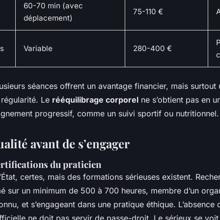
60-70 min (avec
75-110 €
A
déplacement)
P
es
Variable
280-400 €
c
lusieurs séances offrent un avantage financier, mais surtout
 régularité. Le
rééquilibrage corporel
ne s’obtient pas en u
nement progressif, comme un suivi sportif ou nutritionnel.
qualité avant de s’engager
rtifications du praticien
État, certes, mais des formations sérieuses existent. Reche
mé sur un minimum de 500 à 700 heures, membre d’un org
onnu, et s’engageant dans une pratique éthique. L’absence 
icielle ne doit pas servir de passe-droit. Le sérieux se voit 