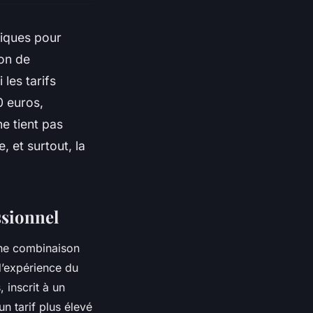
riques pour
ton de
les tarifs
0 euros,
e tient pas
, et surtout, la
ssionnel
 une combinaison
d’expérience du
, inscrit à un
n tarif plus élevé