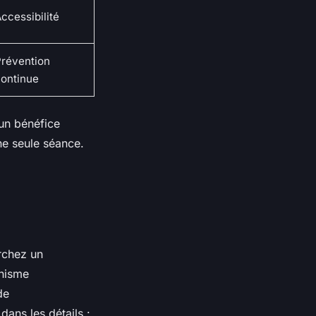
ccessibilité
révention
ontinue
 un bénéfice
ne seule séance.
rchez un
anisme
de
dans les détails :