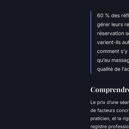
60 % des réfl
gérer leurs r
réservation s
varient-ils a
comment s’y r
qu’au massage,
qualité de l’
Comprendre 
Le prix d’une séa
de facteurs concr
praticien, et la ri
registre professio