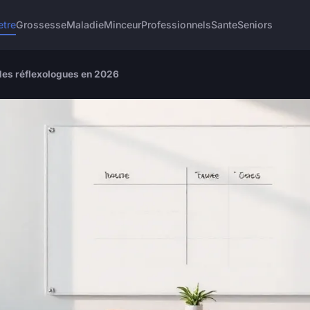
etre
Grossesse
Maladie
Minceur
Professionnels
Sante
Seniors
x des réflexologues en 2026