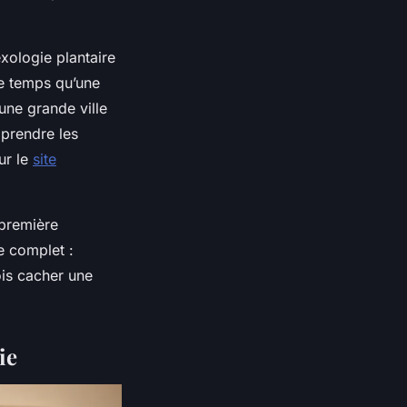
xologie plantaire
e temps qu’une
une grande ville
mprendre les
ur le
site
 première
e complet :
ois cacher une
ie