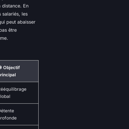
a distance. En
 salariés, les
qui peut abaisser
pas être
ême.
 Objectif
rincipal
ééquilibrage
lobal
Détente
profonde