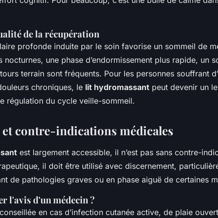
effort cognitif. Pour beaucoup, c’est une bulle de calme dan
ualité de la récupération
aire profonde induite par le soin favorise un sommeil de mei
s nocturnes, une phase d’endormissement plus rapide, un s
etours terrain sont fréquents. Pour les personnes souffrant d
douleurs chroniques, le
lit hydromassant
peut devenir un le
 régulation du cycle veille-sommeil.
 et contre-indications médicales
ssant
est largement accessible, il n’est pas sans contre-in
érapeutique, il doit être utilisé avec discernement, particuli
nt de pathologies graves ou en phase aiguë de certaines m
 l'avis d'un médecin ?
déconseillée en cas d’infection cutanée active, de plaie ouver