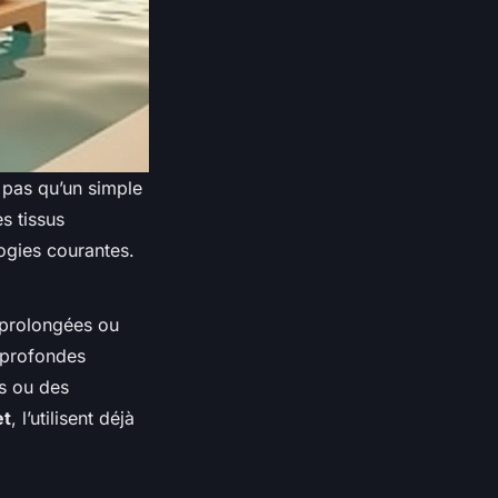
 pas qu’un simple
s tissus
logies courantes.
 prolongées ou
s profondes
s ou des
et
, l’utilisent déjà