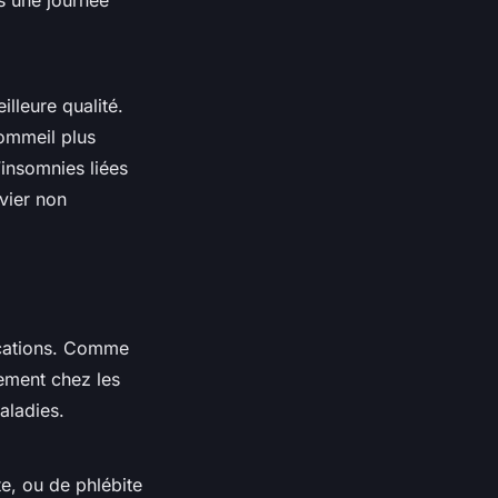
s une journée
lleure qualité.
ommeil plus
’insomnies liées
vier non
dications. Comme
èrement chez les
aladies.
te, ou de phlébite