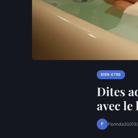
BIEN-ETRE
Dites a
avec le
F
Florinda
30/03/