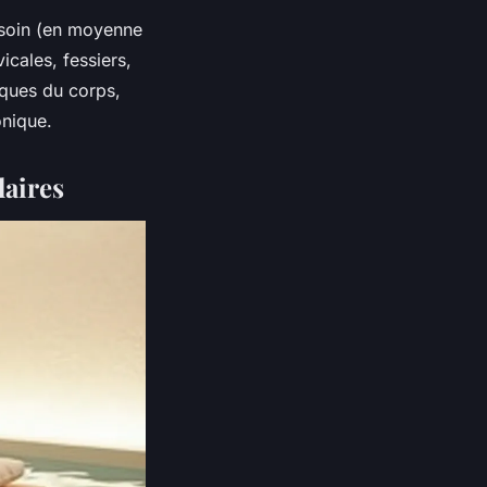
u soin (en moyenne
icales, fessiers,
iques du corps,
onique.
laires