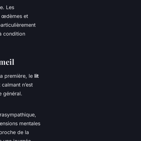
e. Les
es œdèmes et
articulièrement
à condition
mmeil
la première, le
lit
 calmant n’est
e général.
arasympathique,
 tensions mentales
 proche de la