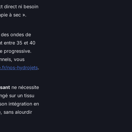
 direct ni besoin
apie à sec ».
 des ondes de
t entre 35 et 40
re progressive.
nnels, vous
.fr/nos-hydrojets
.
ssant
ne nécessite
ngé sur un tissu
 son intégration en
, sans alourdir