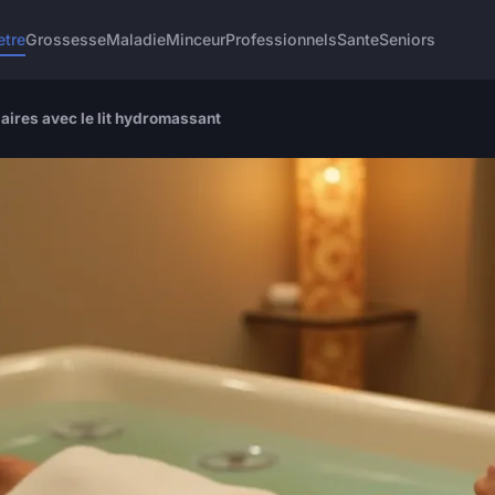
etre
Grossesse
Maladie
Minceur
Professionnels
Sante
Seniors
aires avec le lit hydromassant