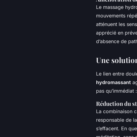
Le massage hydroj
mouvements répété
atténuent les sen
apprécié en prév
d’absence de pat
Une solution
Le lien entre doul
hydromassant
ag
pas qu’immédiat : 
Réduction du str
La combinaison c
responsable de la 
s’effacent. En que