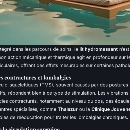
ntégré dans les parcours de soins, le
lit hydromassant
n’est
 Son action mécanique et thermique agit en profondeur sur le
iculaires, offrant des effets mesurables sur certaines patho
s contractures et lombalgies
culo-squelettiques (TMS), souvent causés par des postures
tifs, répondent bien à ce type de stimulation. Les vibration
cles contracturés, notamment au niveau du dos, des épaule
centres spécialisés, comme
Thalazur
ou la
Clinique Jouven
oles de rééducation pour traiter les lombalgies chroniques.
 la circulation sanguine