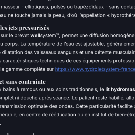
asseur - elliptiques, pulsés ou trapézoïdaux - sans contact
eau ne touche jamais la peau, d’où l’appellation « hydrothér
des jets pressurisés
sur le brevet
well
system™, permet une diffusion homogène
du corps. La température de l’eau est ajustable, généralemen
e dilatation des vaisseaux sanguins et une détente musculai
s caractéristiques techniques de ces équipements professio
 la gamme complète sur
https://www.hydrojetsystem-france
 et sans contrainte
 bains à remous ou aux soins traditionnels, le
lit hydroma
mplet ni douche après séance. Le patient reste habillé, allo
transmission optimale des ondes. Cette particularité facilite
hérapie, en centre de rééducation ou en institut de bien-être
.