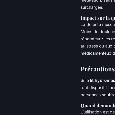
méditation, sans 
surchargée.
Impact sur la q
La détente muscul
Moins de douleur
réparateur : les r
au stress ou aux 
médicamenteux de
Précautions
Si le
lit hydroma
tout dispositif th
personnes souffra
Quand demander
L’utilisation est 