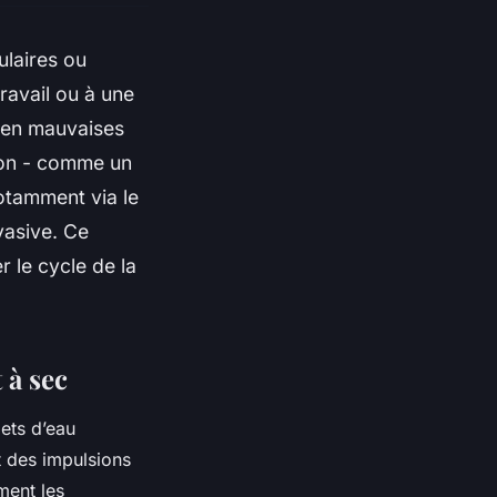
ulaires ou
ravail ou à une
t en mauvaises
ion - comme un
notamment via le
vasive. Ce
r le cycle de la
 à sec
ets d’eau
t des impulsions
ment les